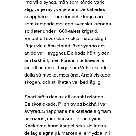
inte ville synas, män som kände varje 
stig, varje myr, varje sten. De kallades 
snapphanar – bönder och skogsmän 
som kämpade mot den svenska kronans 
soldater under 1600-talets krigstid.
En patrull svenska knektar hade slagit 
läger vid sjöns strand, övertygade om 
att de var i trygghet. De hade hört rykten 
om bakhåll, men kunde inte föreställa 
sig att en enkel bygd som Vittsjö kunde 
dölja så mycket motstånd. Ändå viskade 
skogen, och stillheten var bedräglig.
Snart bröts den av ett snabbt rytande. 
Ett skott ekade. Pilen av ett bakhåll var 
avfyrad. Snapphanarna kastade sig fram 
ur snåren, med bössor, liar och yxor. 
Knektarna hann knappt resa sig innan 
de låg slagna på marken eller flydde in i 