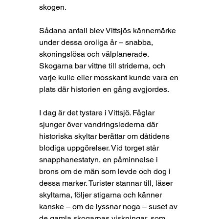
skogen.
Sådana anfall blev Vittsjös kännemärke 
under dessa oroliga år – snabba, 
skoningslösa och välplanerade. 
Skogarna bar vittne till striderna, och 
varje kulle eller mosskant kunde vara en 
plats där historien en gång avgjordes.
I dag är det tystare i Vittsjö. Fåglar 
sjunger över vandringslederna där 
historiska skyltar berättar om dåtidens 
blodiga uppgörelser. Vid torget står 
snapphanestatyn, en påminnelse i 
brons om de män som levde och dog i 
dessa marker. Turister stannar till, läser 
skyltarna, följer stigarna och känner 
kanske – om de lyssnar noga – suset av 
de gamla skogarnas viskningar, som 