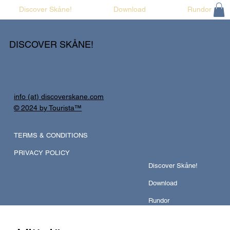
Discover Skåne!
Download
Rundor
DISCOVER SKÅNE!
info (at) discoverskane.com
© 2024 by Tourista™
TERMS & CONDITIONS
PRIVACY POLICY
Discover Skåne!
Download
Rundor